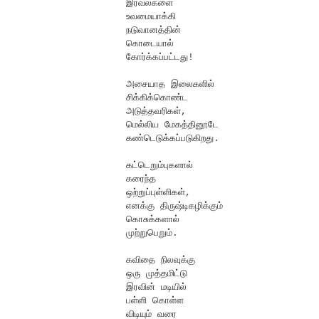
இரவல்களை
உவமையாக்கி
நடுவானத்தின்
கொடையால்
கோர்க்கப்பட்டது!
அசையாத இலைகளில்
சிக்கிக்கொண்ட
அடுத்தவரிகள்,
மெல்லிய மேகத்தினூடே
கண்டெடுக்கப்படுகிறது.
கட்டெறும்புகளால்
கரைந்த
ஒற்றுப்புள்ளிகள்,
எனக்கு திருஷ்டிகழிக்கும்
கொசுக்களால்
முற்றுபெறும்.
கவிதை நிலவுக்கு
ஒரு முத்தமிட்டு
இரவின் மடியில்
பள்ளி கொள்ள
விடியும் வரை