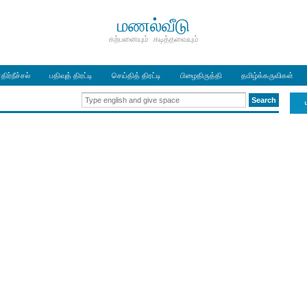
மணல்வீடு
கற்பனையும் கடித்தவையும்
திர்நீச்சல்
பதிவுத் திரட்டி
செய்தித் திரட்டி
பிழைதிருத்தி
தமிழ்க்கருவிகள்