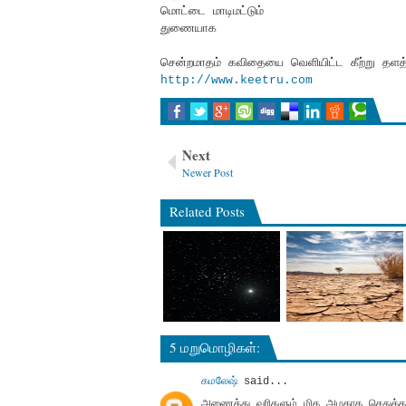
மொட்டை மாடிமட்டும்
துணையாக
சென்றமாதம் கவிதையை வெளியிட்ட கீற்று தளத்த
http://www.keetru.com
Next
Newer Post
Related Posts
5 மறுமொழிகள்:
கமலேஷ்
said...
அணைத்து வரிகளும் மிக அழகாக செதுக்கப்பட