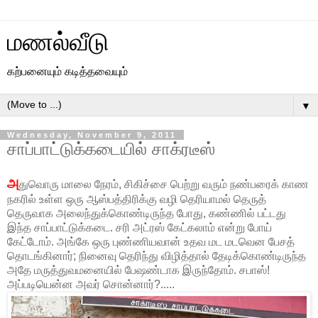
மணல்வீடு
கற்பனையும் கடித்தவையும்
▼
Wednesday, November 9, 2011
சாப்பாட்டுக்கடையில் சாக்ரடீஸ்
அ
துவொரு மாலை நேரம், சிகிச்சை பெற்று வரும் நண்பரைக் காண
நகரில் உள்ள ஒரு ஆஸ்பத்திரிக்கு வழி தெரியாமல் தெருத்
தெருவாக அலைந்துக்கொண்டிருந்த போது, கண்ணில் பட்டது
இந்த சாப்பாட்டுக்கடை. சரி அட்ரஸ் கேட்கலாம் என்று போய்
கேட்டோம். அங்கே ஒரு புண்ணியவான் உதவ மட மடவென பேசத்
தொடங்கினார்; நினைவு தெரிந்து விழித்தால் தேடிக்கொண்டிருந்த
அதே மருத்துவமனையில் பேஷண்டாக இருந்தோம். சபாஸ்!
அப்படியென்ன அவர் சொன்னார்?.....