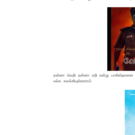
ஏன்னா வெறி ஏன்னா எறி என்று பாகிஸ்தானை வெ
மல்க கலக்கியுள்ளாராம்