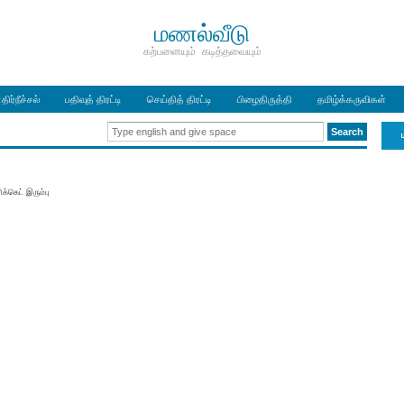
மணல்வீடு
கற்பனையும் கடித்தவையும்
திர்நீச்சல்
பதிவுத் திரட்டி
செய்தித் திரட்டி
பிழைதிருத்தி
தமிழ்க்கருவிகள்
ிக்கெட் இரும்பு