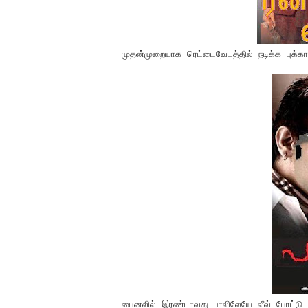
முதன்முறையாக ரெட்டைவேடத்தில் நடிக்க புக்கா
பைனலில் இரண்டாவது பாலிலேயே லீவ் போட்டு வந