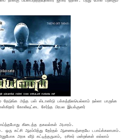
பை நான்கு பயன்படுத்தியுள்ளார் ஜாகீர் ஹான். பந்து போல பறக்கும்
் தேடுங்க அந்த பஸ் ஸ்டாண்டு பக்கத்திலயெல்லாம் நல்லா பாருங்க
என்கிறார் கோலிவுட்டை சேர்ந்த பிரபல இயக்குனர்
ாய்ந்தபோது கிடைத்த தகவல்கள் அபாரம்.
மாம். ஒரு கட்சி ஆரம்பித்து தேர்தல் ஆணையத்தையே டபாய்க்கலாமாம்.
. அதுபோக அரசு வீடு கட்டித்தருமாம், ரசிகர் மன்றங்கள் எல்லாம்