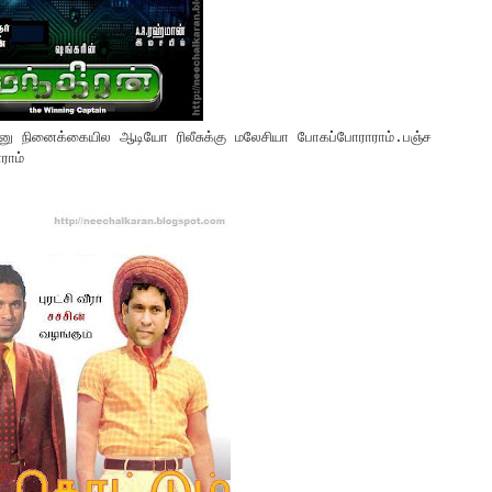
னு நினைக்கையில ஆடியோ ரிலீசுக்கு மலேசியா போகப்போராராம்.பஞ்ச
ராம்