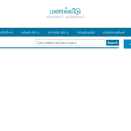
மணல்வீடு
கற்பனையும் கடித்தவையும்
திர்நீச்சல்
பதிவுத் திரட்டி
செய்தித் திரட்டி
பிழைதிருத்தி
தமிழ்க்கருவிகள்