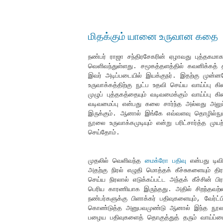
மிதக்கும் யானை உருவான கதை
நண்பர் ராஜா சந்திரசேகரின் ஏழாவது புத்தகமா
வெளிவந்துள்ளது. சமூகத்தளத்தில் கவனிக்கத்
இவர் அடிப்படையில் இயக்குநர். இதற்கு முன்ன
உருவாக்கத்திற்கு நுட்ப உதவி செய்ய வாய்ப்பு க
முழுப் புத்தகத்தையும் வடிவமைக்கும் வாய்ப்பு 
வடிவமைப்பு என்பது கலை சார்ந்த அல்லது அலு
இருக்கும். ஆனால் இங்கே எவ்வளவு தொழில்நு
நூலை உருவாக்கமுடியும் என்று பரிட்சார்த்த முயற
செய்தோம்.
முதலில் வெளிவந்த
மைக்ரோ பதிவு
என்பது டிவிட
அதற்கு நிரல் எழுதி மொத்தக் கீச்சுகளையும் திரட
செய்ய நிரலால் எடுக்கப்பட்ட அந்தக் கீச்சின்
பெரிய காரணியாக இருந்தது. அதில் சிறந்தவற்ற
நண்பர்களுக்கு பிளாக்கர் பதிவுகளையும், வேர்ட
கொண்டுத்த அனுபவமுண்டு ஆனால் இந்த நூலானது
பழைய பதிவுகளைத் தொகுத்துத் தரும் வாய்ப்ப