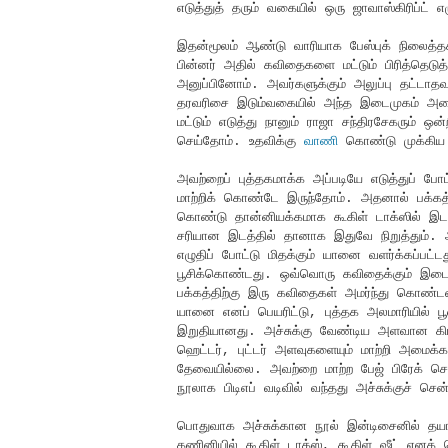
எடுத்துத் தரும் வகையில் ஒரு ஜாவாஸ்கிரிப்ட் எழ
இதன்மூலம் ஆண்டு வாரியாக பேஸ்புக் நிலைத்தக
பின்னர் அதில் கவிதைகளை மட்டும் பிரித்தெடு
அனுப்பினோம். அவர்களுக்கும் அலுப்பு தட்டாத
தரவரிசை இடும்வகையில் அந்த இடைமுகம் அமைந
மட்டும் எடுத்து நானும் ராஜா சந்திரசேகரும் ஒன
செய்தோம். உதவிக்கு
வாணி
கொண்டு முக்கிய எ
அவற்றைப் புத்தகமாக்க அப்படியே எடுத்துப் ப
மாற்றிக் கொண்டே இருந்தோம். அதனால் பக்கத்த
கொண்டு தான்னியக்கமாக கூகிள் டாக்ஸில் இட ந
சரியான இடத்தில் தானாக இதுவே நிறுத்தும்.
எழுதிப் போட்டு மிதக்கும் யானை வளர்க்கப்பட்
பூசிக்கொண்டது. ஒவ்வொரு கவிதைக்கும் இடையே
பக்கத்திற்கு இரு கவிதைகள் அமர்ந்து கொண்
யானை எனப் பெயரிட்டு, புத்தக அலமாரியில் 
இறுதியானது. அச்சுக்கு வேண்டிய அளவான கிரவ
ஹெட்டர், புட்டர் அளவுகளையும் மாற்றி அமைக்
தேவையில்லை. அவற்றை மாற்ற பேஜ் பிரேக் செ
நூலாக பிடிஎப் வடிவில் வந்தது அச்சுக்குச் சென
பொதுவாக அச்சுக்கான நூல் இன்டிசைனில் தயாரி
கணினியில் கூகிள் டாக்ஸ், கூகிள் ஷீட் எனக