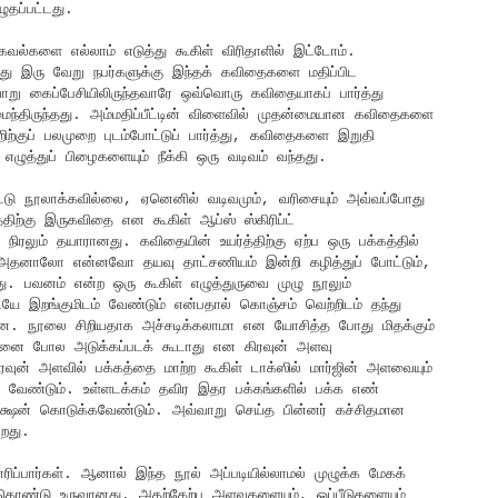
ுதப்பட்டது.
வல்களை எல்லாம் எடுத்து கூகிள் விரிதாளில் இட்டோம்.
த்து இரு வேறு நபர்களுக்கு இந்தக் கவிதைகளை மதிப்பிட
வாறு கைப்பேசியிலிருந்தவாரே ஒவ்வொரு கவிதையாகப் பார்த்து
்திருந்தது. அம்மதிப்பீட்டின் விளைவில் முதன்மையான கவிதைகளை
்றிற்குப் பலமுறை புடம்போட்டுப் பார்த்து, கவிதைகளை இறுதி
ழுத்துப் பிழைகளையும் நீக்கி ஒரு வடிவம் வந்தது.
ோட்டு நூலாக்கவில்லை, ஏனெனில் வடிவமும், வரிசையும் அவ்வப்போது
ிற்கு இருகவிதை என கூகிள் ஆப்ஸ் ஸ்கிரிப்ட்
ிரலும் தயாரானது. கவிதையின் உயர்த்திற்கு ஏற்ப ஒரு பக்கத்தில்
 அதனாலோ என்னவோ தயவு தாட்சணியம் இன்றி கழித்துப் போட்டும்,
டது. பவனம் என்ற ஒரு கூகிள் எழுத்துருவை முழு நூலும்
 இறங்குமிடம் வேண்டும் என்பதால் கொஞ்சம் வெற்றிடம் தந்து
டன. நூலை சிறியதாக அச்சடிக்கலாமா என யோசித்த போது மிதக்கும்
பூனை போல அடுக்கப்படக் கூடாது என கிரவுன் அளவு
ுன் அளவில் பக்கத்தை மாற்ற கூகிள் டாக்ஸில் மார்ஜின் அளவையும்
க வேண்டும். உள்ளடக்கம் தவிர இதர பக்கங்களில் பக்க எண்
க்ஷன் கொடுக்கவேண்டும். அவ்வாறு செய்த பின்னர் கச்சிதமான
்றது.
ப்பார்கள். ஆனால் இந்த நூல் அப்படியில்லாமல் முழுக்க மேகக்
் கொண்டு உருவானது. அதற்கேற்ப அளவுகளையும், ஒப்பீடுகளையும்