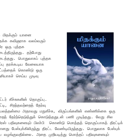
க மிதக்கும் யானை
 தக்க கவிஞராக வலம்வரும்
ரே ஒரு புத்தக
ிடைத்திருந்தது. தற்போது
கிடைத்தது. பொதுவாகப் புத்தக
ப்பு தரக்கூடிய வேலையாக
ட்பத்தைக் கொண்டு ஒரு
்சியாகச் செய்ய முடிவு
்டர் கீச்சுகளின் தொகுப்பு.
்டி, சிறந்தவற்றைத் தேர்வு
 பிரபலத்தன்மை அதாவது மறுகீச்சு, விருப்பங்களின் எண்ணிக்கை ஒரு
ைத் தேர்ந்தெடுத்துக் கொடுத்ததுடன் பணி முடிந்தது. வேறு சில
்பிரஸ் பதிவுகளையும் பிஎச்பி கொண்டு மொத்தத் தொகுப்பாகத் திரட்டிக்
 பேஸ்புக்கிலிருந்து திரட்ட வேண்டியிருந்தது. பொதுவாக பேஸ்புக்
ை வழங்குவதில்லை. அதை முறியடித்து மொத்தப் பதிவுகளையும்