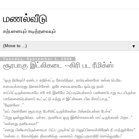
மணல்வீடு
கற்பனையும் கடித்தவையும்
▼
Tuesday, September 1, 2009
சூரபாகு இட்லிகடை --கிரி பட ரீமிக்ஸ்
"ஒரு நிமிஷம்! ஏண்டா கறிச்சட்டி கோவிந்தா, நாயென்னமோ உன்ன பெரிய
சமையக்காரனு நினைச்சேன். ஒரே சமையலையே ஒம்பது நாள்
சாப்பிட்டிருக்கையாமே சரி சரி இனிமே அப்படியெல்லாம் பண்ணபிடாது கூடயிருக்க
பசங்களையெல்லாம் கூட்டிட்டு வந்து எ இட்லிகடையில சேரப்பாரு."
"ஹோலோ.."
"ஏய் அண்ணே சூரபாகு பேசிகிட்டிருக்கேன்ல அங்கயென்ன பேச்சு"
"அது ஒன்னுமில்லட மச்சா, தானியா ஒரு இளிச்சவாயன் மாட்டிருக்கான் அதா.."
"என்னது தனியாவா!"
"எனது பிஸியாயிருக்கையா அப்ப முடிச்சுட்டு அனுப்பிவைக்கிறேன் நீ பாத்துக்கோ"
"என்னடா, கோவிந்தா தீவாளிக்கு பலகாரம் அனுப்புறமாதிரி சொல்லுறயே"