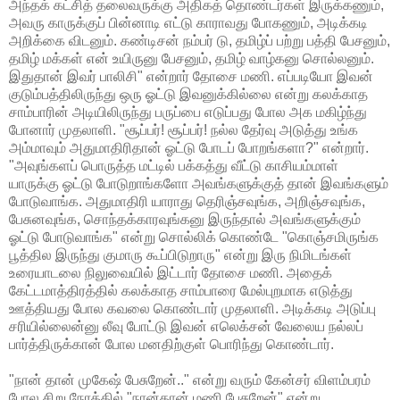
அந்தக் கட்சித் தலைவருக்கு அதிகத் தொண்டர்கள் இருக்கணும்,
அவரு காருக்குப் பின்னாடி எட்டு காராவது போகணும், அடிக்கடி
அறிக்கை விடனும். கண்டிசன் நம்பர் டு, தமிழ்ப் பற்று பத்தி பேசனும்,
தமிழ் மக்கள் என் உயிருனு பேசனும், தமிழ் வாழ்கனு சொல்லனும்.
இதுதான் இவர் பாலிசி" என்றார் தோசை மணி. எப்படியோ இவன்
குடும்பத்திலிருந்து ஒரு ஓட்டு இவனுக்கில்லை என்று கலக்காத
சாம்பாரின் அடியிலிருந்து பருப்பை எடுப்பது போல அக மகிழ்ந்து
போனார் முதலாளி. "சூப்பர்! சூப்பர்! நல்ல தேர்வு அடுத்து உங்க
அம்மாவும் அதுமாதிரிதான் ஓட்டு போடப் போறங்களா?" என்றார்.
"அவுங்களப் பொருத்த மட்டில் பக்கத்து வீட்டு காசியம்மாள்
யாருக்கு ஓட்டு போடுறாங்களோ அவங்களுக்குத் தான் இவங்களும்
போடுவாங்க. அதுமாதிரி யாராது தெரிஞ்சவுங்க, அறிஞ்சவுங்க,
பேசுனவுங்க, சொந்தக்காரவுங்கனு இருந்தால் அவங்களுக்கும்
ஓட்டு போடுவாங்க" என்று சொல்லிக் கொண்டே "கொஞ்சமிருங்க
பூத்தில இருந்து குமாரு கூப்பிடுறாரு" என்று இரு நிமிடங்கள்
உரையாடலை நிலுவையில் இட்டார் தோசை மணி. அதைக்
கேட்டமாத்திரத்தில் கலக்காத சாம்பாரை மேல்புறமாக எடுத்து
ஊத்தியது போல கவலை கொண்டார் முதலாளி. அடிக்கடி அடுப்பு
சரியில்லைன்னு லீவு போட்டு இவன் எலெக்சன் வேலைய நல்லப்
பார்த்திருக்கான் போல மனதிற்குள் பொரிந்து கொண்டார்.
"நான் தான் முகேஷ் பேசுறேன்.." என்று வரும் கேன்சர் விளம்பரம்
போல சிறு நேரத்தில் "நான்தான் மணி பேசுறேன்" என்று