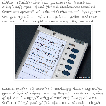
பட்டென்று போட்டுடைத்தார் வர முடியாது என்று கெஞ்சினார்.
சிறிதும் எதிர்பாராத பதிலால் இன்னும் விளக்கமாகச் சொல்லச்
சொன்னார் முதலாளி. எப்பவுமே சஸ்பென்சைக் காப்பத்துவதுதான்
கெத்து என்று ஏதோ படத்தில் பார்த்த நியாபகத்தில் சஸ்பென்சை
உடைக்க மாட்டேன் என்று மௌனம் சாதித்தார் தோசை மணி.
பயபுள்ள கவுசிலர் எலெக்சனின் நிற்கப்போகுது போல என்று மட்டும்
முதலாளிக்குப் புரியத்தொடங்கியது. அதுசரி "உங்க அப்பா யாருக்கு
ஓட்டுப் போடப் போறாரு?" என்று வினாவினார். "அவரு எப்பவுமே
பெரிய கட்சிக்குத் தான் ஒட்டு போடுவாராம். கண்டிசன் நம்பர் ஒன்,