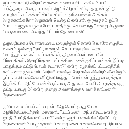
ஜப்பான் நாட்டு ஏரோபிளைனை எல்லாம் கிட்டத்தில போயி
பார்த்தவரு. அவரு எப்பவும் ஜெயிக்கிற கட்சிக்குத் தான் ஓட்டு
போடுவார். எந்தக் கட்சியில சினிமா ஹிரோக்கள் அதிகம்
இருக்காங்களோ இதுதான் வெல்லும் என்பார். ஒருவருசம் ஓட்டு
போட்டா ஐஞ்சு வருசம் போட்டமாதிரினு சொல்வாரு." என்று அருமை
பெருமைகளை அளந்துவிட்டார் தோசைமணி.
ஓருவழியாகப் பொறாமையை மறைத்துக் கொண்டு யாரோ எழுதிய
வசனம் ஒன்றை "நாட்டில ஊழல் செய்யாதவுங்க, அரசு
சொத்துக்களைக் காப்பவங்கள், திறமை அடிப்படையில்
நிர்வாகிகள், தொழிற்துறை உற்பத்தியை ஊக்குவிப்பவங்கள் இப்படி
யாருக்கும் ஓட்டு போடக் கூடாதா?" என்று ஆதங்கப் பட்டமாதிரிக்
காட்டினார் முதலாளி. "சரிசரி எனக்கு நேரமாச்சு சீக்கிரம் கிளம்னும்
நம்ம காளியண்ணே வீட்டுலயிருந்து எலெக்சன் பூத்து வரைக்கும்
இறக்கிவிட ஆட்டோ வச்சிருக்காரு அதுலயே போயி அவருக்கு ஒரு
ஓட்டு போடனும்" என்று தனது அவசரத்தை வெளிக்காட்டினார்
தோசைமணி.
ருசியான சாம்பார் சட்டியுடன் கீழே கொட்டியது போல
அதிர்ச்சியடைந்தார் முதலாளி, "டேய் மணி, அப்ப நீகூட உனக்கு
ஓட்டு போட்டுக்க மாட்டியா?" என்று குழப்பமாகக் கேட்டுவிட்டார்.
தோசைமணியோ முதலாளியின் கற்பனை என்னவென்று புரியாமல்