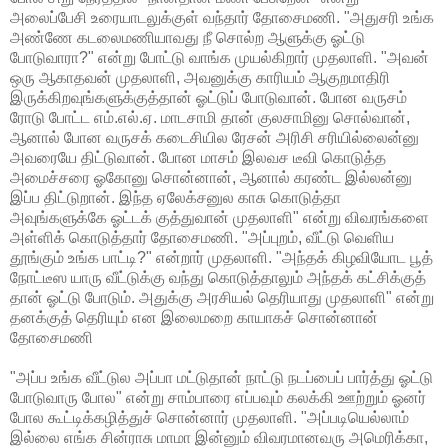
அலைப்பேசி உரையாடலுக்குள் வந்தார் தோசைமணி. "அதுசரி உங்க
அண்ணே கடலைமணியாவது நீ சொல்ற ஆளுக்கு ஓட்டு
போடுவாரா?" என்று போட்டு வாங்க முயல்கிறார் முதலாளி. "அவன்
ஒரு ஆகாதவன் முதலாளி, அவனுக்கு காரியம் ஆகுறமாதிரி
இருக்கிறவுங்களுக்குத்தான் ஓட்டுப் போடுவான். போன வருசம்
ரோடு போட்ட எம்.எல்.ஏ. மாடசாமி தான் குலசாமினு சொல்வான்,
ஆனால் போன வருசக் கடைசியில ரேசன் அரிசி சரியில்லைன்னு
அவரையே திட்டுவான். போன மாசம் இலவச டீவி கொடுத்த
அமைச்சரை ஓகோனு சொன்னான், ஆனால் கரண்ட இல்லன்னு
இப்ப திட்டுறான். இந்த ஏலேக்சனுல காசு கொடுத்தா
அவுங்களுக்கே ஓட்டக் குத்துவான் முதலாளி" என்று விவரங்களை
அள்ளிக் கொடுத்தார் தோசைமணி. "அப்புறம், வீட்டு வெளிய
தூங்கும் உங்க பாட்டி?" என்றார் முதலாளி. "அந்தக் கிழவியோட பூத்
நோட்டீஸ யாரு வீட்டுக்கு வந்து கொடுத்தாலும் அந்தக் கட்சிக்குத்
தான் ஓட்டு போடும். அதுக்கு அரசியல் தெரியாது முதலாளி" என்று
தனக்குத் தெரியும் என இலைமறை காயாகச் சொன்னான்
தோசைமணி
"அப்ப உங்க வீட்டுல அப்பா மட்டுதான் நாட்டு நடப்பைப் பார்த்து ஓட்டு
போடுவாரு போல" என்று சாம்பாரை எப்பவும் கலக்கி ஊற்றும் ஓனர்
போல கூட்டிக்கழித்துச் சொன்னார் முதலாளி. "அப்படியெல்லாம்
இல்லை எங்க சின்ராசு மாமா இன்னும் விவரமானவரு அமெரிக்கா,