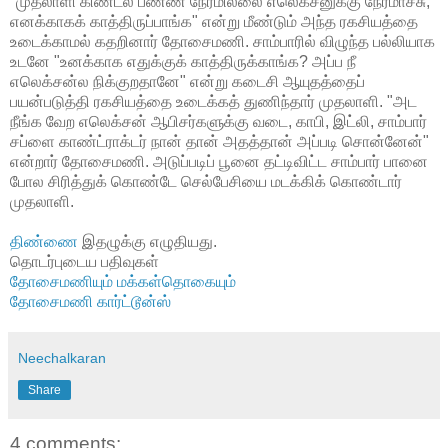
"முதலாளி கிண்டல் பண்ண நேரமில்லை எலெக்சனுக்கு நேரமாச்சு,
எனக்காகக் காத்திருப்பாங்க" என்று மீண்டும் அந்த ரகசியத்தை
உடைக்காமல் கதறினார் தோசைமணி. சாம்பாரில் விழுந்த பல்லியாக
உடனே "உனக்காக எதுக்குக் காத்திருக்காங்க? அப்ப நீ
எலெக்சன்ல நிக்குறதானே" என்று கடைசி ஆயுதத்தைப்
பயன்படுத்தி ரகசியத்தை உடைக்கத் துணிந்தார் முதலாளி. "அட
நீங்க வேற எலெக்சன் ஆபிசர்களுக்கு வடை, காபி, இட்லி, சாம்பார்
சப்ளை காண்ட்ராக்டர் நான் தான் அதத்தான் அப்படி சொன்னேன்"
என்றார் தோசைமணி. அடுப்படிப் பூனை தட்டிவிட்ட சாம்பார் பானை
போல சிரித்துக் கொண்டே செல்பேசியை மடக்கிக் கொண்டார்
முதலாளி.
திண்ணை
இதழுக்கு எழுதியது.
தொடர்புடைய பதிவுகள்
தோசைமணியும் மக்கள்தொகையும்
தோசைமணி கார்ட்டூன்ஸ்
Neechalkaran
Share
4 comments: