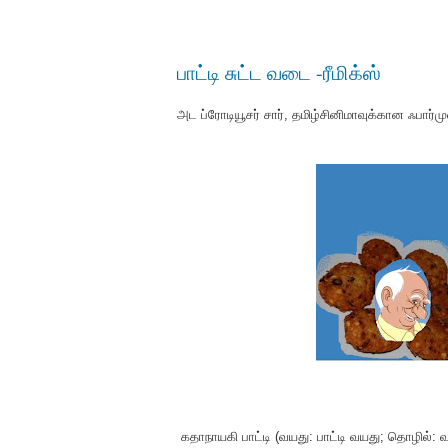
பாட்டி சுட்ட வடை -ரீமிக்ஸ்
அட ப்ரோடியூசர் சார், தமிழ்சினிமாவுக்கான ஃபா
கதாநாயகி பாட்டி (வயது: பாட்டி வயது; தொழில்: 