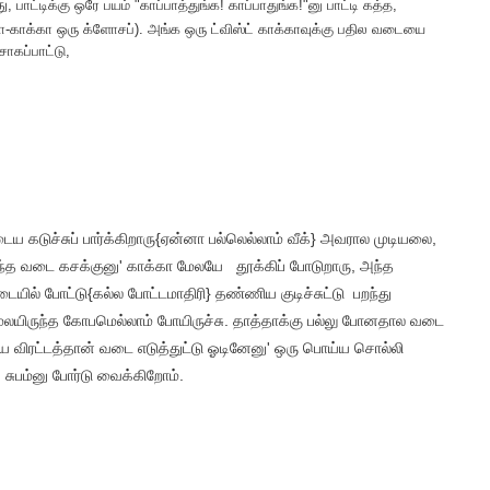
து
, பாட்டிக்கு ஒரே பயம் "காப்பாத்துங்க! காப்பாதுங்க!"னு பாட்டி கத்த,
ா-காக்கா ஒரு க்ளோசப்). அங்க ஒரு ட்விஸ்ட் காக்காவுக்கு பதில வடையை
சோகப்பாட்டு,
டைய கடுச்சுப் பார்க்கிறாரு{ஏன்னா பல்லெல்லாம் வீக்} அவரால முடியலை,
்த வடை கசக்குனு' காக்கா மேலயே தூக்கிப் போடுறாரு, அந்த
ில் போட்டு{கல்ல போட்டமாதிரி} தண்ணிய குடிச்சுட்டு பறந்து
ாமேலயிருந்த கோபமெல்லாம் போயிருச்சு. தாத்தாக்கு பல்லு போனதால வடை
காய விரட்டத்தான் வடை எடுத்துட்டு ஓடினேனு' ஒரு பொய்ய சொல்லி
சுபம்னு போர்டு வைக்கிறோம்.