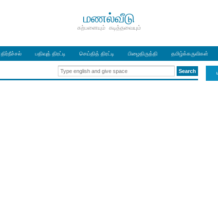
மணல்வீடு
கற்பனையும் கடித்தவையும்
திர்நீச்சல்
பதிவுத் திரட்டி
செய்தித் திரட்டி
பிழைதிருத்தி
தமிழ்க்கருவிகள்