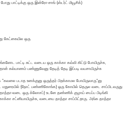
் போது பாட்டிக்கு ஒரு இன்ரோ-சாங் (ஸ்டர்ட் மியூசிக்)
னு கேட்கையில ஒரு
களோட பாட்டி சுட்ட வடைய ஒரு காக்கா கவ்வி கிட்டு போயிருச்சு,
தான் கல்யாணம் பண்ணுவேனு தேடித் தேடி இப்படி வயசாயிருச்சு
்க "கவலை படாத உனக்குனு ஒருத்தர் பிறக்காமல போயிருவாரு"னு
். மதுரையில் {நோட் பண்ணிகோங்க} ஒரு கோயில் தெருல வடை சாப்பிடவருது
தாத்தா-வடை ஒரு க்லோசப்} உடனே தண்ணிக் குழாய் பைப்ப பிடிங்கி
காக்கா சட்னியாயிருச்சு, வடையை தாத்தா சாப்பிட்றாரு. அங்க தாத்தா