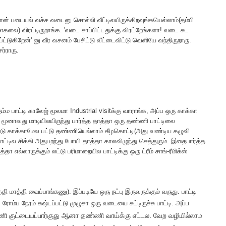
ான் படையல் வச்ச வடைனு சொல்லி வீட்டிலயிருக்கிறவுங்கயெல்லாம்(தம்பி
மாகலை) விரட்டிருறாங்க. 'வடை சாப்பிட்டதுக்கு விரட்றேங்களா! வடை சுட
கிறேன்' னு வீர வசனம் பேசிட்டு வீட்டைவிட்டு வெளியே வந்திருறாரு.
்ராரு.
்ம பாட்டி காலேஜ் மூலமா Industrial visitக்கு வாராங்க, அப்ப ஒரு காக்கா
 மூனாவது மாடியிலயிருந்து பார்த்த தாத்தா ஒரு தண்ணி பாட்டிலை
்டு காக்காமேல பட்டு தண்ணியெல்லாம் கீழகொட்டி(அது வண்டிய கழுவி
ட்டில சிக்கி அதுபறந்து போயி தாத்தா காலவிழுந்து செத்துரும். இதைபார்த்த
தா எல்லாருக்கும் லட்டு பரிமாறையில பாட்டிக்கு ஒரு ட்ரீம் சாங்-ரீமிக்ஸ்
 மாத்தி வைப்பாங்கணு). இப்படியே ஒரு நட்பு இருவருக்கும் வருது. பாட்டி
அப்ப
ரோம்ப நேரம் கஷ்டப்பட்டு முழுசா ஒரு வடையை சுட்டிருச்சு பாட்டி.
ணி குட்டையப்பார்குது ஆனா தண்ணி வாய்க்கு எட்டல. வேற வழியில்லாம