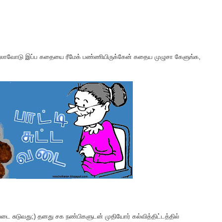
ர்முலாவோடு இப்ப கதையை ரீமேக் பண்ணியிருக்கேன் கதைய முழுசா கேளுங்க,
வடை சுடுவது;) தனது சக நண்பிகளுடன் முதியோர் கல்வித்திட்டத்தில்