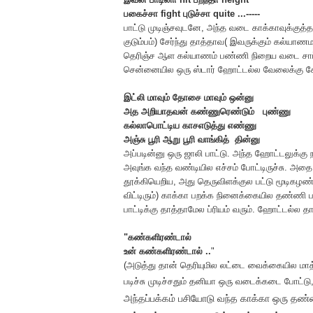
பகைச்சா fight புடுச்சா quite ...-----
பாட்டு முடிஞ்சவுடனே, அந்த வடை காக்காவுக்குத்த
குடும்பம்) சேர்ந்து தாத்தாவ( இவருக்கும் கல்யாண
தெரிஞ்ச ஆள கல்யாணம் பண்ணி நிறைய வடை சாப்ட்டு
சென்னையில ஒரு ஸ்டார் ஹோட்டல்ல வேலைக்கு சேர
இட்லி மாவும் தோசை மாவும் ஒன்னு
அத அறியாதவன் கண்ணுரெண்டும் புண்ணு
கல்லாபொட்டிய காசஎடுத்து எண்ணு
அஞ்சு பூரி ஆறு பூரி வாங்கித் தின்னு
அப்படின்னு ஒரு ஜாலி பாட்டு. அந்த ஹோட்டலுக்கு நம
அவுங்க வந்த வண்டியில எச்சம் போட்டிருச்சு. அதை
தூக்கியெறிய, அது தெருவிளக்குல பட்டு மூடிகழண
விட்டிரும்) காக்கா பறக்க நினைக்கையில தண்ணி பா
பாட்டிக்கு தாத்தாமேல ப்ரியம் வரும். ஹோட்டல்ல தாத்
"கண்களிரண்டால்
உன் கண்களிரண்டால் ..
"
(அடுத்து தான் தெரியுமில லட்டை வைக்கையில மாத்தி
படிச்சு முடிச்சதும் தனியா ஒரு வடைக்கடை போட்டு, 
அந்தப்பக்கம் பசியோடு வந்த காக்கா ஒரு தண்