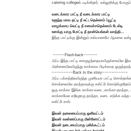
catering collegeல் படிக்கிறார். கல்லூரிக்கு போகும
வடைக்கார பாட்டி நீ வடைக்கார பாட்டி
உளுந்த மாவ தட்டி நீ சுட்டதெல்லாம் ப்யூட்டி
வாழக்காய வெட்டி நீ சமைச்சதெல்லாம் டேஸ்டி
உனக்கு யாரு போட்டி நீ தான்யெங்கள் வாத்தி...
இந்த பாட்டிக்கு இன்னும் கல்யாணமே ஆகலை ஏன்
~~~~~Flash-back~~~~~~
அப்ப இந்த பாட்டி கைகுழந்தையாயிருக்கையில இவங்
அன்னையிலயிருந்து காக்காவ பிடிக்காத ஒருத்தரத்
~~~~~~~~~Back to the story~~~~~~~~~~~
அப்ப பக்கத்திலயிருந்த முனியமா பாட்டி சொல்றாங
சொல்லையில தாத்தாவுக்கு என்ட்ரி கொடுக்குறோம
ஒரு காக்கா {இங்க காக்கா-வடை,காக்கா-தாத்தா, 
காக்காமேல எறியுறாரு தாத்தா, வடை எடுக்க வந்த 
என்ட்ரி சாங்
இவன் தலையைப்பாரு ஒளிவட்டம்
இவன் கண்ணப்பாரு மின்னோட்டம்
இவன் நடையைப்பாரு புலிக்கூட்டம்
இவன் பாடினா hit பறந்தா height