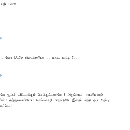
 புதிய வடை
PM
ுமா , வேற இடமே கிடைக்கலியா .. பாவம் பாட்டி ?...
AM
பவே சூப்பர் ஹிட்டாயிரும் போலிருக்கண்ணே! அதுலேயும் "இட்லிமாவும்
ஸ்! தத்துவமண்ணே! செம்மொழி மாநாட்டுலே இதைப் பத்தி ஒரு சிறப்பு
ோறேண்ணே!
M