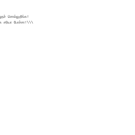
தச் சொல்லுறீங்க!
்க சரியா போச்சா!\\\