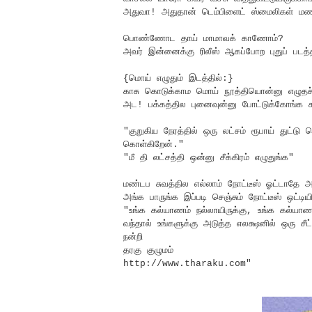
அதுவா! அதுதான் டெம்பிளைட் ஸ்மைலிகள் மணமக
பொண்ணோட தாய் மாமாவக் காணோம்?
அவர் இன்னைக்கு ரிலீஸ் ஆகப்போற புதுப் படத்த
{மொய் எழுதும் இடத்தில்:}
காசு கொடுக்காம மொய் நூத்தியொன்னு எழுதச்
அட! பக்கத்தில புனைவுன்னு போட்டுக்கோங்க 
"குறுகிய நேரத்தில் ஒரு லட்சம் ரூபாய் துட்டு
கொள்கிறேன்."
"மீ தி லட்சத்தி ஒன்னு சீக்கிரம் எழுதுங்க"
மண்டப சுவத்தில எல்லாம் நோட்டீஸ் ஓட்டாதே அச
அங்க பாருங்க இப்படி செஞ்சும் நோட்டீஸ் ஒட்டிய
"உங்க கல்யாணம் நல்லாயிருக்கு, உங்க கல்யாண
வந்தால் உங்களுக்கு அடுத்த எலக்ஷனில் ஒரு சீட
நன்றி
தரகு குழுமம்
http://www.tharaku.com"