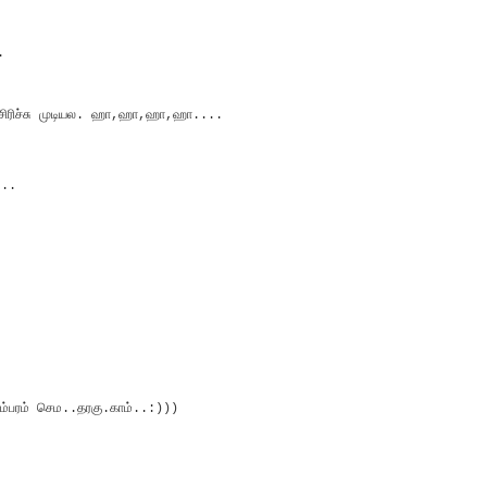
.
. சிரிச்சு முடியல. ஹா,ஹா,ஹா,ஹா....
..
ளம்பரம் செம..தரகு.காம்..:)))