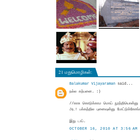
21 மறுமொழிகள்:
Balakumar Vijayaraman
said...
நல்ல கற்பனை. :)
//காசு கொடுக்காம மொய் நூத்தியொன்னு எ
அட! பக்கத்தில புனைவுன்னு போட்டுக்கோங்
இது டாப்.
OCTOBER 16, 2010 AT 3:56 AM