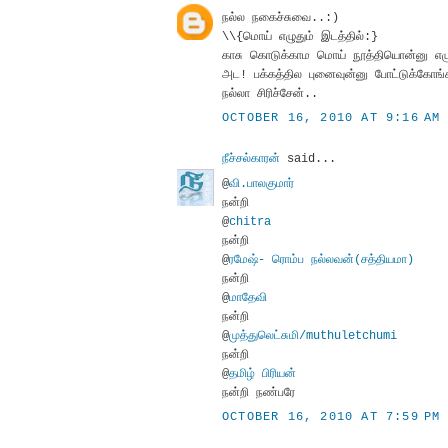
நல்ல நகைச்சுவை..:)
\\{மொய் எழுதும் இடத்தில்:}
காசு கொடுக்காம மொய் நூத்தியொன்னு எழு
அட! பக்கத்தில புனைவுன்னு போட்டுக்கோங
நல்லா சிரிச்சேன்..
OCTOBER 16, 2010 AT 9:16 AM
நீச்சல்காரன்
said...
@
வி.பாலகுமார்
நன்றி
@
chitra
நன்றி
@
ரமேஷ்- ரொம்ப நல்லவன்(சத்தியமா)
நன்றி
@
மாதேவி
நன்றி
@
முத்துலெட்சுமி/muthuletchumi
நன்றி
@
தமிழ் பிரியன்
நன்றி நண்பரே
OCTOBER 16, 2010 AT 7:59 PM