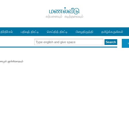
மணல்வீடு
கற்பனையும் கடித்தவையும்
திர்நீச்சல்
பதிவுத் திரட்டி
செய்தித் திரட்டி
பிழைதிருத்தி
தமிழ்க்கருவிகள்
ாணமும் ஜாக்கிரதையும்