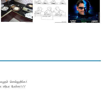
ழுதச் சொல்லுறீங்க!
க சரியா போச்சா!//