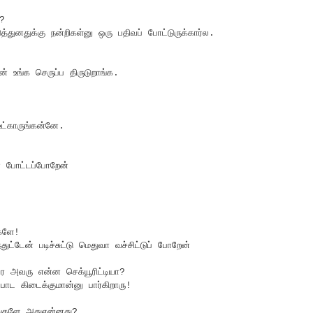
க?
்துனதுக்கு நன்றிகள்னு ஒரு பதிவப் போட்டுருக்கார்ல.
் உங்க செருப்ப திருடுறாங்க.
ட்காருங்கன்னே.
டா போட்டப்போறேன்
்களே!
ுட்டேன் படிச்சுட்டு மெதுவா வச்சிட்டுப் போறேன்
ே அவரு என்ன செக்யூரிட்டியா?
ோட கிடைக்குமான்னு பார்கிறாரு!
காங்களே அதுஎன்னது?