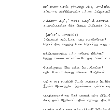
மாப்பிள்ளை ரொம்ப நல்லவர்னு எப்படி சொல்றீங்
கல்யாணப் பத்திரிக்கையில என்னை அறிமுகப்படுத
அச்சச்சோ கழட்டிப் போட்ட செருப்பக் காணங்க
கவலைப்படாதீங்க நீங்க பிரபலம் ஆகிட்டீங்க அதன
{சாப்பாட்டு அறையில்:}
அவ்வளவுக் கூட்டத்தை எப்படி சமாளிச்சேங்க?
தொடர்பதிவு எழுதுறது போல தொடர்ந்து வந்து உ
மத்தியானத்துக்கு என்ன ஸ்பெசல் மீள்ஸ்சா?
நேத்து சமைச்ச சாப்பாட்டையே ஒரு மீள்சாப்பா
பொண்ணுக்கு நீங்க என்ன போடப்போறீங்க?
பதிவு போட்டா அம்பது கமெண்ட் போடுவேன்.
ஹலோ சார் சாப்பிட்டு மொய் வைக்காம போறீங
இருங்க அவசரத்தில பத்திரிக்கைய படிக்காம வந்த
வரவுங்களைஎல்லாம் செக் பண்ணி உள்ள விடுறார
அவர் தான் அதிவேகப் பதிவர் ஏதாவது பதிவு ப
வாசல்ல யாரோ கவர் வச்சு வித்துகிட்டுயிருக்